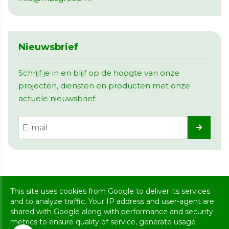
Nieuwsbrief
Schrijf je in en blijf op de hoogte van onze
projecten, diensten en producten met onze
actuele nieuwsbrief.
Copyright @ 2026 MBS Groep. All rights reserved
This site uses cookies from Google to deliver its services
Privacy & Cookies
|
UP-TO-DATE Webdesign
and to analyze traffic. Your IP address and user-agent are
shared with Google along with performance and security
metrics to ensure quality of service, generate usage