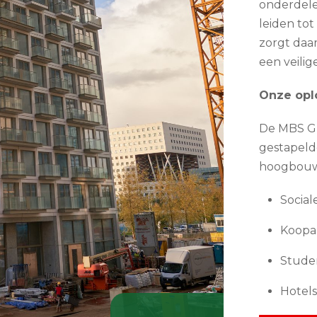
onderdele
leiden to
zorgt daa
een veilig
Onze opl
De MBS Gr
gestapeld
hoogbouwo
Socia
Koopa
Stude
Hotels