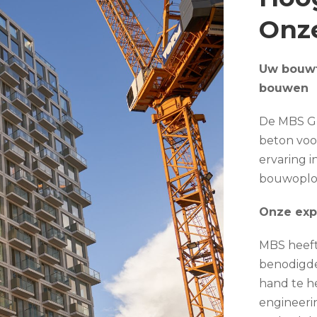
​​​​​​
Uw bouwt
bouwen
De MBS Gro
beton voo
ervaring 
bouwoploss
Onze exp
MBS heeft 
benodigde
hand te h
engineeri