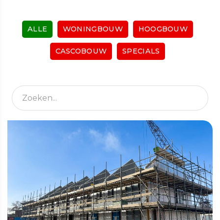
ALLE
WONINGBOUW
HOOGBOUW
CASCOBOUW
SPECIALS