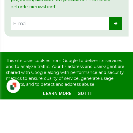
actuele nieuwsbrief.
Copyright @ 2026 MBS Groep. All rights reserved
This site uses cookies from Google to deliver its services
Privacy & Cookies
|
UP-TO-DATE Webdesign
and to analyze traffic. Your IP address and user-agent are
shared with Google along with performance and security
metrics to ensure quality of service, generate usage
statistics, and to detect and address abuse.
LEARN MORE
GOT IT