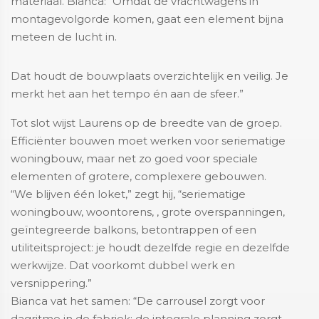
materiaal. Bianca: “Omdat de vrachtwagens in
montagevolgorde komen, gaat een element bijna
meteen de lucht in.
Dat houdt de bouwplaats overzichtelijk en veilig. Je
merkt het aan het tempo én aan de sfeer.”
Tot slot wijst Laurens op de breedte van de groep.
Efficiënter bouwen moet werken voor seriematige
woningbouw, maar net zo goed voor speciale
elementen of grotere, complexere gebouwen.
“We blijven één loket,” zegt hij, “seriematige
woningbouw, woontorens, , grote overspanningen,
geïntegreerde balkons, betontrappen of een
utiliteitsproject: je houdt dezelfde regie en dezelfde
werkwijze. Dat voorkomt dubbel werk en
versnippering.”
Bianca vat het samen: “De carrousel zorgt voor
dagritme in de fabriek; de integrale planning zorgt