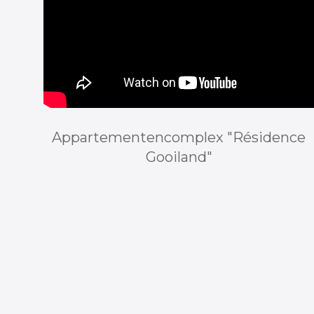
Appartementencomplex "Résidence
Gooiland"