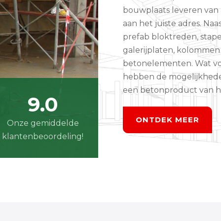
bouwplaats leveren van a
aan het juiste adres. Na
prefab bloktreden, stape
galerijplaten, kolommen
betonelementen. Wat voo
hebben de mogelijkhed
een betonproduct van ho
9.0
ONTDEK MEER
Onze gemiddelde
​​​​​​​klantenbeoordeling!