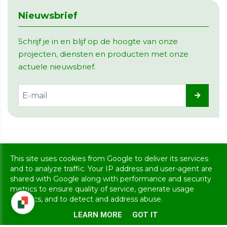
Nieuwsbrief
Schrijf je in en blijf op de hoogte van onze
projecten, diensten en producten met onze
actuele nieuwsbrief.
Copyright @ 2026 MBS Groep. All rights reserved
This site uses cookies from Google to deliver its services
Privacy & Cookies
|
UP-TO-DATE Webdesign
and to analyze traffic. Your IP address and user-agent are
shared with Google along with performance and security
metrics to ensure quality of service, generate usage
statistics, and to detect and address abuse.
LEARN MORE
GOT IT