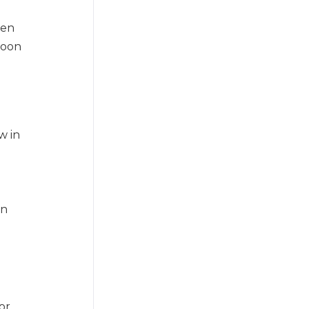
ken
woon
w in
n
en
or