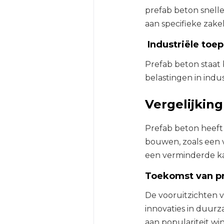
prefab beton snelle
aan specifieke zakel
Industriële toe
Prefab beton staa
belastingen in indu
Vergelijkin
Prefab beton heeft 
bouwen, zoals een 
een verminderde k
Toekomst van p
De vooruitzichten v
innovaties in duu
aan populariteit wi