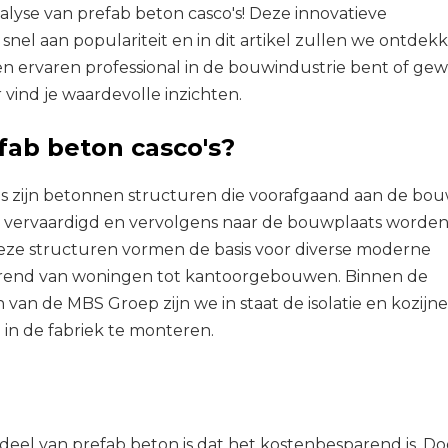
lyse van prefab beton casco's! Deze innovatieve
nel aan populariteit en in dit artikel zullen we ontdek
en ervaren professional in de bouwindustrie bent of ge
 vind je waardevolle inzichten.
fab beton casco's?
's zijn betonnen structuren die voorafgaand aan de bou
 vervaardigd en vervolgens naar de bouwplaats worde
eze structuren vormen de basis voor diverse moderne
rend van woningen tot kantoorgebouwen. Binnen de
n van de MBS Groep zijn we in staat de isolatie en kozijn
l in de fabriek te monteren.
deel van prefab beton is dat het kostenbesparend is. Do