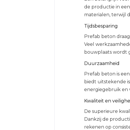
de productie in een
materialen, terwijl d
Tijdsbesparing
Prefab beton draagt
Veel werkzaamheden
bouwplaats wordt ge
Duurzaamheid
Prefab beton is een
biedt uitstekende iso
energiegebruik en 
Kwaliteit en veilighe
De superieure kwali
Dankzij de produc
rekenen op consisten