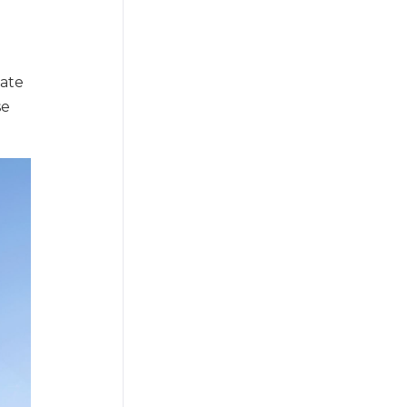
ate
se