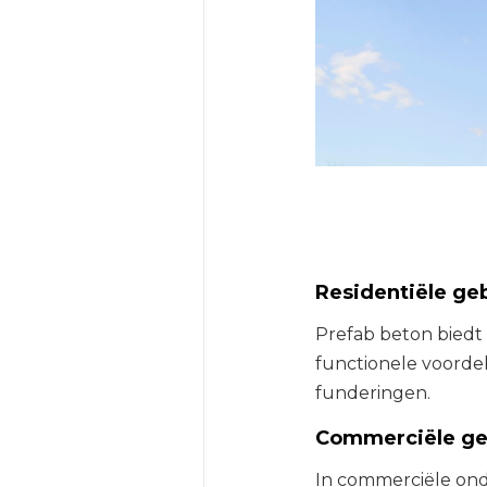
Residentiële g
Prefab beton biedt 
functionele voordel
funderingen.
Commerciële g
In commerciële ond