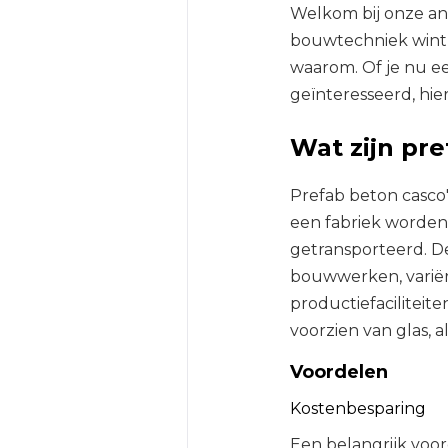
Welkom bij onze ana
bouwtechniek wint s
waarom. Of je nu e
geïnteresseerd, hier
Wat zijn pre
Prefab beton casco
een fabriek worden
getransporteerd. D
bouwwerken, varië
productiefaciliteite
voorzien van glas, a
Voordelen
Kostenbesparing
Een belangrijk voor