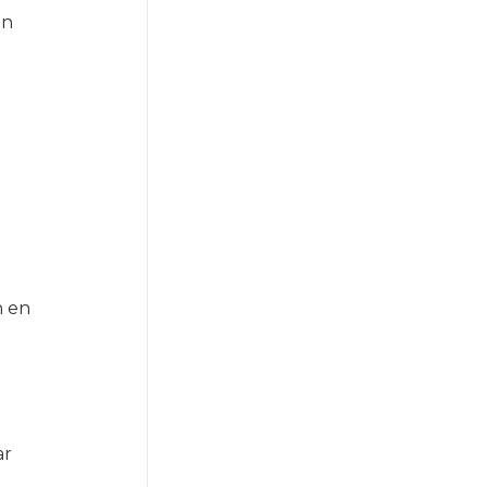
en
n en
ar