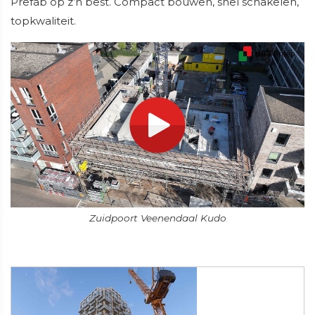
Prefab op z’n best. Compact bouwen, snel schakelen,
topkwaliteit.
Zuidpoort Veenendaal Kudo