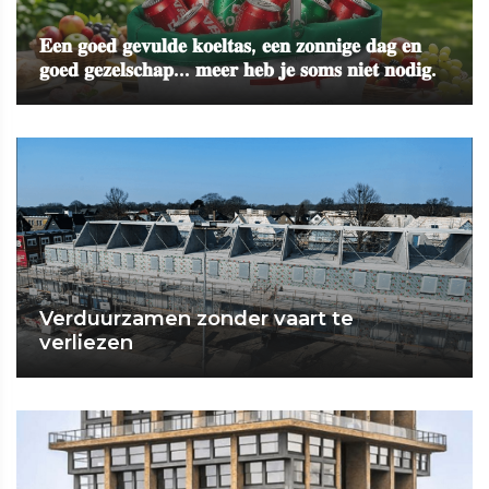
𝐄𝐞𝐧 𝐠𝐨𝐞𝐝 𝐠𝐞𝐯𝐮𝐥𝐝𝐞 𝐤𝐨𝐞𝐥𝐭𝐚𝐬, 𝐞𝐞𝐧 𝐳𝐨𝐧𝐧𝐢𝐠𝐞 𝐝𝐚𝐠 𝐞𝐧
𝐠𝐨𝐞𝐝 𝐠𝐞𝐳𝐞𝐥𝐬𝐜𝐡𝐚𝐩... 𝐦𝐞𝐞𝐫 𝐡𝐞𝐛 𝐣𝐞 𝐬𝐨𝐦𝐬 𝐧𝐢𝐞𝐭 𝐧𝐨𝐝𝐢𝐠.
Verduurzamen zonder vaart te
verliezen