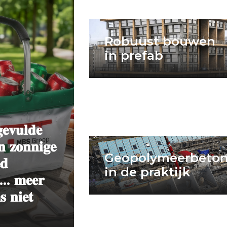
Robuust bouwen
in prefab
𝐞𝐯𝐮𝐥𝐝𝐞
𝐧 𝐳𝐨𝐧𝐧𝐢𝐠𝐞
Geopolymeerbeto
𝐝
in de praktijk
... 𝐦𝐞𝐞𝐫
 𝐧𝐢𝐞𝐭