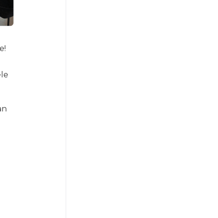
e!
ele
an