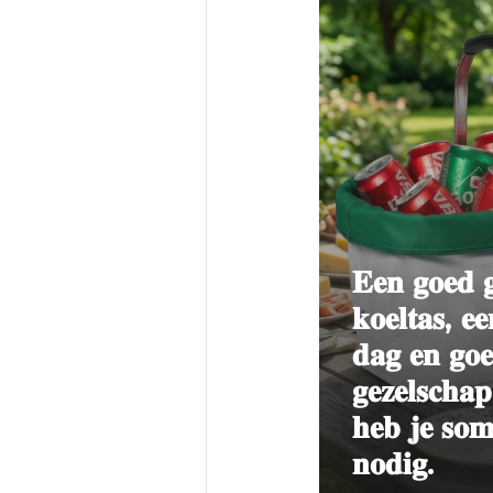
𝐄𝐞𝐧 𝐠𝐨𝐞𝐝 𝐠
𝐤𝐨𝐞𝐥𝐭𝐚𝐬, 𝐞
𝐝𝐚𝐠 𝐞𝐧 𝐠𝐨
𝐠𝐞𝐳𝐞𝐥𝐬𝐜𝐡𝐚
𝐡𝐞𝐛 𝐣𝐞 𝐬𝐨𝐦
𝐧𝐨𝐝𝐢𝐠.