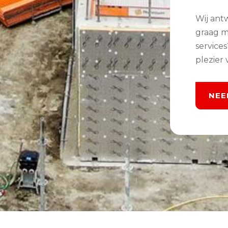
Wij ant
graag m
service
plezier 
NEE