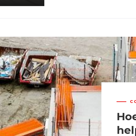
C
Hoe
hel