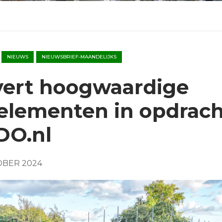
NIEUWS
NIEUWSBRIEF-MAANDELIJKS
vert hoogwaardige
elementen in opdrac
DO.nl
OBER 2024