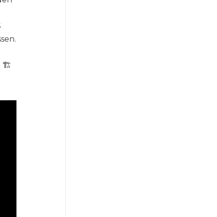
S
sen.
🏗️