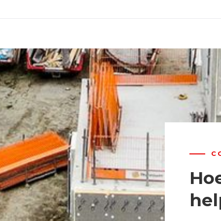
C
Hoe
hel