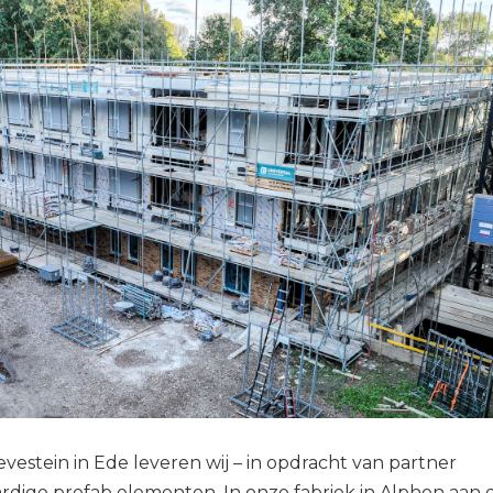
evestein in Ede leveren wij – in opdracht van partner
dige prefab elementen. In onze fabriek in Alphen aan 