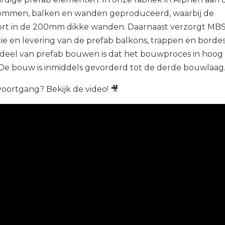
lommen, balken en wanden geproduceerd, waarbij de
stort in de 200mm dikke wanden. Daarnaast verzorgt MB
ie en levering van de prefab balkons, trappen en bordes
rdeel van prefab bouwen is dat het bouwproces in hoog
De bouw is inmiddels gevorderd tot de derde bouwlaag. 
oortgang? Bekijk de video! 🎥