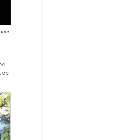
 door
eer
t op