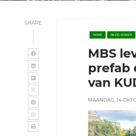
SHARE
HOME
IN-DE-KIJKER
MBS le
prefab 
van KU
MAANDAG, 14 OKT