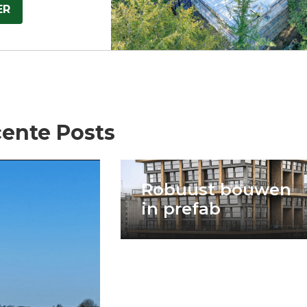
ER
ente Posts
Robuust bouwen
in prefab