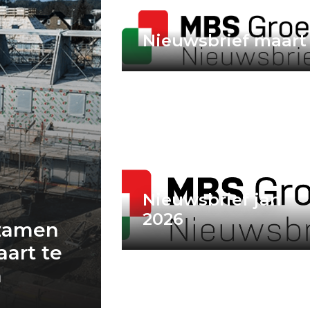
Nieuwsbrief maart
Nieuwsbrief jan
2026
zamen
aart te
n