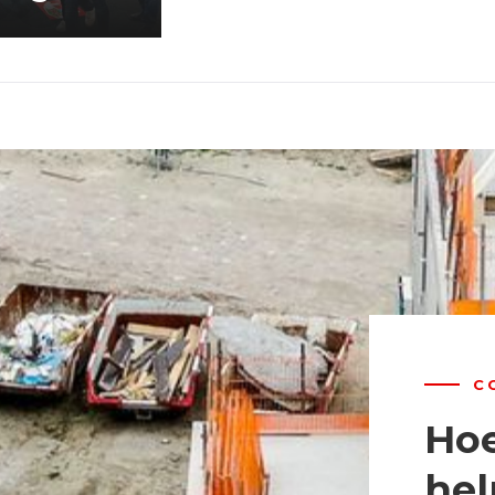
C
Hoe
hel