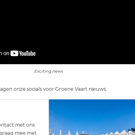
Exciting news
gen onze socials voor Groene Vaart nieuws.
ntact met ons
 graag mee met