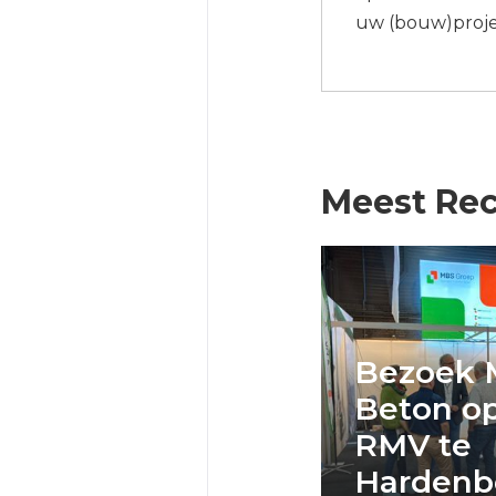
uw (bouw)proje
Meest Rec
Bezoek 
Beton o
RMV te
Hardenb