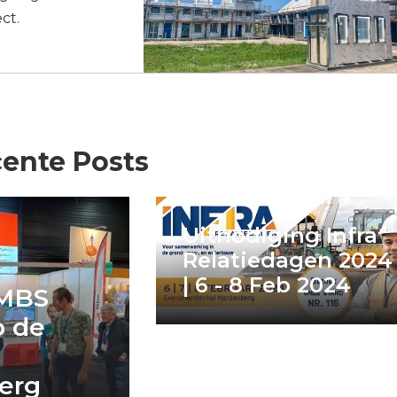
ct.
ente Posts
Uitnodiging Infra
Relatiedagen 2024
| 6 - 8 Feb 2024
MBS
p de
erg