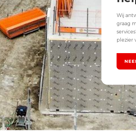
Wij ant
graag m
service
plezier 
NEE