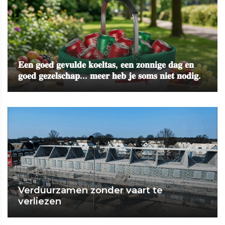
𝐄𝐞𝐧 𝐠𝐨𝐞𝐝 𝐠𝐞𝐯𝐮𝐥𝐝𝐞 𝐤𝐨𝐞𝐥𝐭𝐚𝐬, 𝐞𝐞𝐧 𝐳𝐨𝐧𝐧𝐢𝐠𝐞 𝐝𝐚𝐠 𝐞𝐧
𝐠𝐨𝐞𝐝 𝐠𝐞𝐳𝐞𝐥𝐬𝐜𝐡𝐚𝐩... 𝐦𝐞𝐞𝐫 𝐡𝐞𝐛 𝐣𝐞 𝐬𝐨𝐦𝐬 𝐧𝐢𝐞𝐭 𝐧𝐨𝐝𝐢𝐠.
Verduurzamen zonder vaart te
verliezen