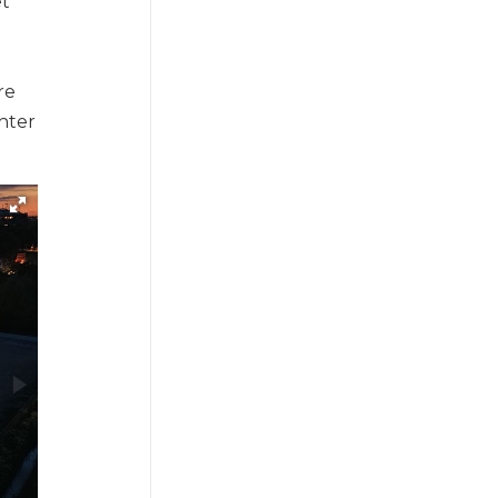
t
re
nter