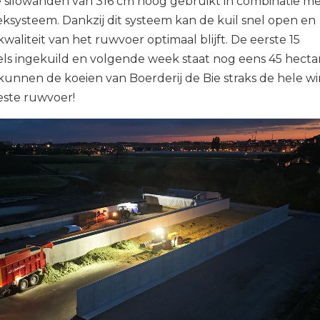
silowanden van 316 cm hoog gebruikt in combinatie me
eksysteem. Dankzij dit systeem kan de kuil snel open en
waliteit van het ruwvoer optimaal blijft. De eerste 15
els ingekuild en volgende week staat nog eens 45 hecta
kunnen de koeien van Boerderij de Bie straks de hele wi
este ruwvoer!