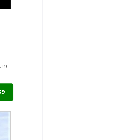
 in
39