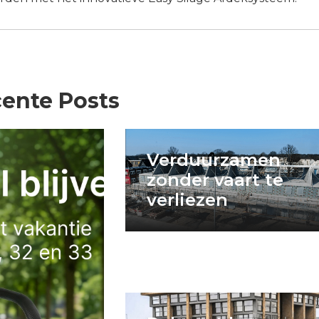
ente Posts
Verduurzamen
zonder vaart te
verliezen