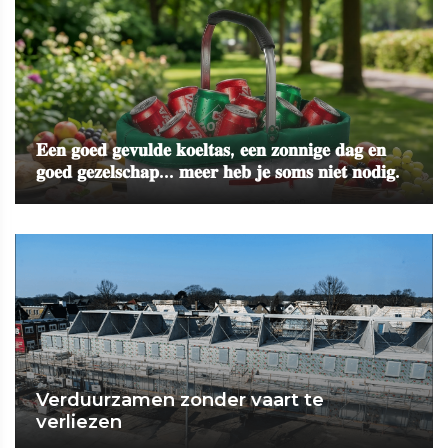
𝐄𝐞𝐧 𝐠𝐨𝐞𝐝 𝐠𝐞𝐯𝐮𝐥𝐝𝐞 𝐤𝐨𝐞𝐥𝐭𝐚𝐬, 𝐞𝐞𝐧 𝐳𝐨𝐧𝐧𝐢𝐠𝐞 𝐝𝐚𝐠 𝐞𝐧
𝐠𝐨𝐞𝐝 𝐠𝐞𝐳𝐞𝐥𝐬𝐜𝐡𝐚𝐩... 𝐦𝐞𝐞𝐫 𝐡𝐞𝐛 𝐣𝐞 𝐬𝐨𝐦𝐬 𝐧𝐢𝐞𝐭 𝐧𝐨𝐝𝐢𝐠.
Verduurzamen zonder vaart te
verliezen