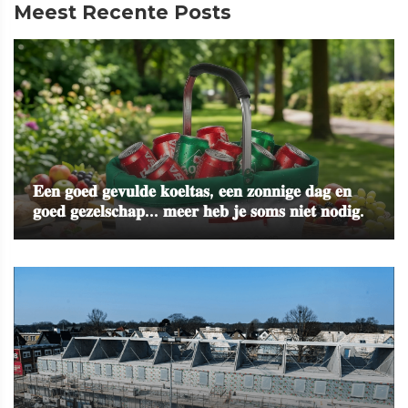
Meest Recente Posts
𝐄𝐞𝐧 𝐠𝐨𝐞𝐝 𝐠𝐞𝐯𝐮𝐥𝐝𝐞 𝐤𝐨𝐞𝐥𝐭𝐚𝐬, 𝐞𝐞𝐧 𝐳𝐨𝐧𝐧𝐢𝐠𝐞 𝐝𝐚𝐠 𝐞𝐧
𝐠𝐨𝐞𝐝 𝐠𝐞𝐳𝐞𝐥𝐬𝐜𝐡𝐚𝐩... 𝐦𝐞𝐞𝐫 𝐡𝐞𝐛 𝐣𝐞 𝐬𝐨𝐦𝐬 𝐧𝐢𝐞𝐭 𝐧𝐨𝐝𝐢𝐠.