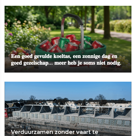
𝐄𝐞𝐧 𝐠𝐨𝐞𝐝 𝐠𝐞𝐯𝐮𝐥𝐝𝐞 𝐤𝐨𝐞𝐥𝐭𝐚𝐬, 𝐞𝐞𝐧 𝐳𝐨𝐧𝐧𝐢𝐠𝐞 𝐝𝐚𝐠 𝐞𝐧
𝐠𝐨𝐞𝐝 𝐠𝐞𝐳𝐞𝐥𝐬𝐜𝐡𝐚𝐩... 𝐦𝐞𝐞𝐫 𝐡𝐞𝐛 𝐣𝐞 𝐬𝐨𝐦𝐬 𝐧𝐢𝐞𝐭 𝐧𝐨𝐝𝐢𝐠.
Verduurzamen zonder vaart te